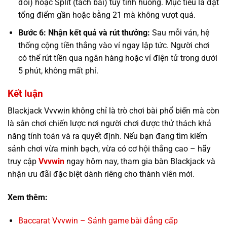
đôi) hoặc Split (tách bài) tùy tình huống. Mục tiêu là đạt
tổng điểm gần hoặc bằng 21 mà không vượt quá.
Bước 6: Nhận kết quả và rút thưởng:
Sau mỗi ván, hệ
thống cộng tiền thắng vào ví ngay lập tức. Người chơi
có thể rút tiền qua ngân hàng hoặc ví điện tử trong dưới
5 phút, không mất phí.
Kết luận
Blackjack Vvvwin không chỉ là trò chơi bài phổ biến mà còn
là sân chơi chiến lược nơi người chơi được thử thách khả
năng tính toán và ra quyết định. Nếu bạn đang tìm kiếm
sảnh chơi vừa minh bạch, vừa có cơ hội thắng cao – hãy
truy cập
Vvvwin
ngay hôm nay, tham gia bàn Blackjack và
nhận ưu đãi đặc biệt dành riêng cho thành viên mới.
Xem thêm:
Baccarat Vvvwin – Sảnh game bài đẳng cấp