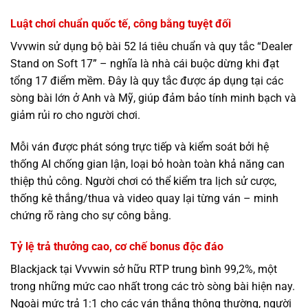
Luật chơi chuẩn quốc tế, công bằng tuyệt đối
Vvvwin sử dụng bộ bài 52 lá tiêu chuẩn và quy tắc “Dealer
Stand on Soft 17” – nghĩa là nhà cái buộc dừng khi đạt
tổng 17 điểm mềm. Đây là quy tắc được áp dụng tại các
sòng bài lớn ở Anh và Mỹ, giúp đảm bảo tính minh bạch và
giảm rủi ro cho người chơi.
Mỗi ván được phát sóng trực tiếp và kiểm soát bởi hệ
thống AI chống gian lận, loại bỏ hoàn toàn khả năng can
thiệp thủ công. Người chơi có thể kiểm tra lịch sử cược,
thống kê thắng/thua và video quay lại từng ván – minh
chứng rõ ràng cho sự công bằng.
Tỷ lệ trả thưởng cao, cơ chế bonus độc đáo
Blackjack tại Vvvwin sở hữu RTP trung bình 99,2%, một
trong những mức cao nhất trong các trò sòng bài hiện nay.
Ngoài mức trả 1:1 cho các ván thắng thông thường, người