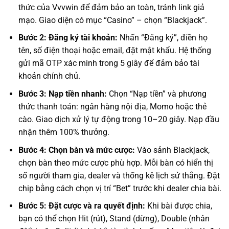
thức của Vvvwin để đảm bảo an toàn, tránh link giả
mạo. Giao diện có mục “Casino” – chọn “Blackjack”.
Bước 2: Đăng ký tài khoản:
Nhấn “Đăng ký”, điền họ
tên, số điện thoại hoặc email, đặt mật khẩu. Hệ thống
gửi mã OTP xác minh trong 5 giây để đảm bảo tài
khoản chính chủ.
Bước 3: Nạp tiền nhanh:
Chọn “Nạp tiền” và phương
thức thanh toán: ngân hàng nội địa, Momo hoặc thẻ
cào. Giao dịch xử lý tự động trong 10–20 giây. Nạp đầu
nhận thêm 100% thưởng.
Bước 4: Chọn bàn và mức cược:
Vào sảnh Blackjack,
chọn bàn theo mức cược phù hợp. Mỗi bàn có hiển thị
số người tham gia, dealer và thống kê lịch sử thắng. Đặt
chip bằng cách chọn vị trí “Bet” trước khi dealer chia bài.
Bước 5: Đặt cược và ra quyết định:
Khi bài được chia,
bạn có thể chọn Hit (rút), Stand (dừng), Double (nhân