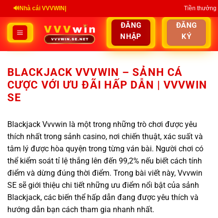
Bỏ
🔊
Nhà cái VVVWIN
|
Tiền thưởng bí ẩ
qua
ĐĂNG
ĐĂNG
nội
NHẬP
KÝ
dung
BLACKJACK VVVWIN – SẢNH CÁ
CƯỢC VỚI ƯU ĐÃI HẤP DẪN | VVVWIN
SE
Blackjack Vvvwin là một trong những trò chơi được yêu
thích nhất trong sảnh casino, nơi chiến thuật, xác suất và
tâm lý được hòa quyện trong từng ván bài. Người chơi có
thể kiểm soát tỉ lệ thắng lên đến 99,2% nếu biết cách tính
điểm và dừng đúng thời điểm. Trong bài viết này, Vvvwin
SE sẽ giới thiệu chi tiết những ưu điểm nổi bật của sảnh
Blackjack, các biến thể hấp dẫn đang được yêu thích và
hướng dẫn bạn cách tham gia nhanh nhất.