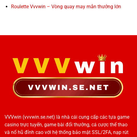
Roulette Vvvwin – Vòng quay may mắn thưởng lớn
VVVwin (vvvwin.se.net) là nhà cái cung cấp các tựa game
casino trực tuyến, game bài đổi thưởng, cá cược thể thao
và nổ hũ đỉnh cao với hệ thống bảo mật SSL/2FA, nạp rút