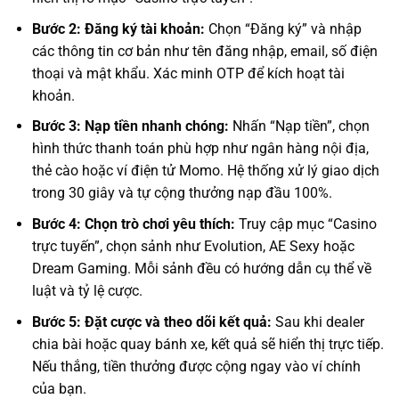
Bước 2: Đăng ký tài khoản:
Chọn “Đăng ký” và nhập
các thông tin cơ bản như tên đăng nhập, email, số điện
thoại và mật khẩu. Xác minh OTP để kích hoạt tài
khoản.
Bước 3: Nạp tiền nhanh chóng:
Nhấn “Nạp tiền”, chọn
hình thức thanh toán phù hợp như ngân hàng nội địa,
thẻ cào hoặc ví điện tử Momo. Hệ thống xử lý giao dịch
trong 30 giây và tự cộng thưởng nạp đầu 100%.
Bước 4: Chọn trò chơi yêu thích:
Truy cập mục “Casino
trực tuyến”, chọn sảnh như Evolution, AE Sexy hoặc
Dream Gaming. Mỗi sảnh đều có hướng dẫn cụ thể về
luật và tỷ lệ cược.
Bước 5: Đặt cược và theo dõi kết quả:
Sau khi dealer
chia bài hoặc quay bánh xe, kết quả sẽ hiển thị trực tiếp.
Nếu thắng, tiền thưởng được cộng ngay vào ví chính
của bạn.