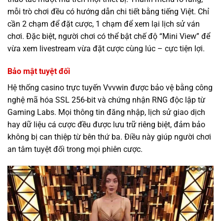
mỗi trò chơi đều có hướng dẫn chi tiết bằng tiếng Việt. Chỉ
cần 2 chạm để đặt cược, 1 chạm để xem lại lịch sử ván
chơi. Đặc biệt, người chơi có thể bật chế độ “Mini View” để
vừa xem livestream vừa đặt cược cùng lúc – cực tiện lợi.
Bảo mật tuyệt đối
Hệ thống casino trực tuyến Vvvwin được bảo vệ bằng công
nghệ mã hóa SSL 256-bit và chứng nhận RNG độc lập từ
Gaming Labs. Mọi thông tin đăng nhập, lịch sử giao dịch
hay dữ liệu cá cược đều được lưu trữ riêng biệt, đảm bảo
không bị can thiệp từ bên thứ ba. Điều này giúp người chơi
an tâm tuyệt đối trong mọi phiên cược.