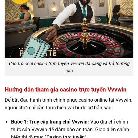
Các trò chơi casino trực tuyến Vvvwin đa dạng và trả thưởng
cao
Hướng dẫn tham gia casino trực tuyến Vvvwin
Để bắt đầu hành trình chinh phục casino online tại Vvvwin,
người chơi chỉ cần thực hiện vài bước cơ bản sau:
Bước 1: Truy cập trang chủ Vvvwin:
Vào địa chỉ chính
thức của Vvvwin để đảm bảo an toàn. Giao diện chính
hiển thị rõ mục “Casino trực tuyến”.