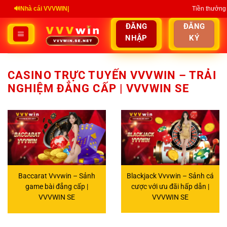
Bỏ
🔊
Nhà cái VVVWIN
|
Tiền thưởng bí ẩ
qua
ĐĂNG
ĐĂNG
nội
NHẬP
KÝ
dung
CASINO TRỰC TUYẾN VVVWIN – TRẢI
NGHIỆM ĐẲNG CẤP | VVVWIN SE
Baccarat Vvvwin – Sảnh
Blackjack Vvvwin – Sảnh cá
game bài đẳng cấp |
cược với ưu đãi hấp dẫn |
VVVWIN SE
VVVWIN SE