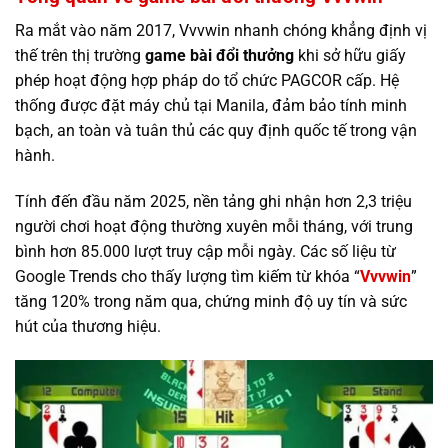
Ra mắt vào năm 2017, Vvvwin nhanh chóng khẳng định vị
thế trên thị trường
game bài đổi thưởng
khi sở hữu giấy
phép hoạt động hợp pháp do tổ chức PAGCOR cấp. Hệ
thống được đặt máy chủ tại Manila, đảm bảo tính minh
bạch, an toàn và tuân thủ các quy định quốc tế trong vận
hành.
Tính đến đầu năm 2025, nền tảng ghi nhận hơn 2,3 triệu
người chơi hoạt động thường xuyên mỗi tháng, với trung
bình hơn 85.000 lượt truy cập mỗi ngày. Các số liệu từ
Google Trends cho thấy lượng tìm kiếm từ khóa “
Vvvwin
”
tăng 120% trong năm qua, chứng minh độ uy tín và sức
hút của thương hiệu.