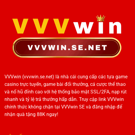
VVVwin (vvvwin.se.net) là nhà cái cung cấp các tựa game
casino trực tuyến, game bài đổi thưởng, cá cược thể thao
và nổ hũ đỉnh cao với hệ thống bảo mật SSL/2FA, nạp rút
nhanh và tỷ lệ trả thưởng hấp dẫn. Truy cập link VVVwin
chính thức không chặn tại VVVwin SE và đăng nhập để
nhận quà tặng 88K ngay!