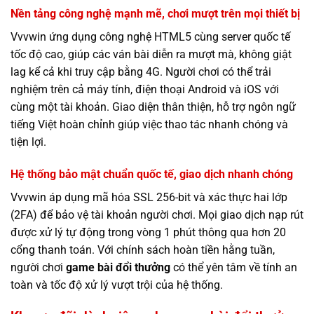
Nền tảng công nghệ mạnh mẽ, chơi mượt trên mọi thiết bị
Vvvwin ứng dụng công nghệ HTML5 cùng server quốc tế
tốc độ cao, giúp các ván bài diễn ra mượt mà, không giật
lag kể cả khi truy cập bằng 4G. Người chơi có thể trải
nghiệm trên cả máy tính, điện thoại Android và iOS với
cùng một tài khoản. Giao diện thân thiện, hỗ trợ ngôn ngữ
tiếng Việt hoàn chỉnh giúp việc thao tác nhanh chóng và
tiện lợi.
Hệ thống bảo mật chuẩn quốc tế, giao dịch nhanh chóng
Vvvwin áp dụng mã hóa SSL 256-bit và xác thực hai lớp
(2FA) để bảo vệ tài khoản người chơi. Mọi giao dịch nạp rút
được xử lý tự động trong vòng 1 phút thông qua hơn 20
cổng thanh toán. Với chính sách hoàn tiền hằng tuần,
người chơi
game bài đổi thưởng
có thể yên tâm về tính an
toàn và tốc độ xử lý vượt trội của hệ thống.