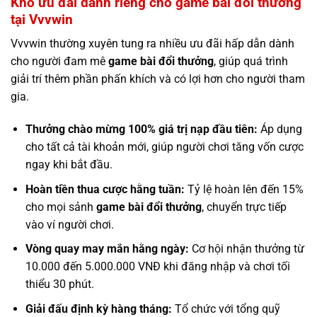
Kho ưu đãi dành riêng cho game bài đổi thưởng
tại Vvvwin
Vvvwin thường xuyên tung ra nhiều ưu đãi hấp dẫn dành
cho người đam mê
game bài đổi thưởng
, giúp quá trình
giải trí thêm phần phấn khích và có lợi hơn cho người tham
gia.
Thưởng chào mừng 100% giá trị nạp đầu tiên:
Áp dụng
cho tất cả tài khoản mới, giúp người chơi tăng vốn cược
ngay khi bắt đầu.
Hoàn tiền thua cược hằng tuần:
Tỷ lệ hoàn lên đến 15%
cho mọi sảnh
game bài đổi thưởng
, chuyển trực tiếp
vào ví người chơi.
Vòng quay may mắn hằng ngày:
Cơ hội nhận thưởng từ
10.000 đến 5.000.000 VNĐ khi đăng nhập và chơi tối
thiểu 30 phút.
Giải đấu định kỳ hàng tháng:
Tổ chức với tổng quỹ