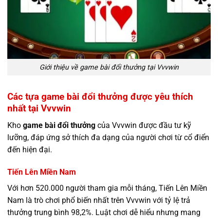
Giới thiệu về game bài đổi thưởng tại Vvvwin
Các tựa game bài đổi thưởng được yêu thích
nhất tại Vvvwin
Kho
game bài đổi thưởng
của Vvvwin được đầu tư kỹ
lưỡng, đáp ứng sở thích đa dạng của người chơi từ cổ điển
đến hiện đại.
Tiến Lên Miền Nam
Với hơn 520.000 người tham gia mỗi tháng, Tiến Lên Miền
Nam là trò chơi phổ biến nhất trên Vvvwin với tỷ lệ trả
thưởng trung bình 98,2%. Luật chơi dễ hiểu nhưng mang