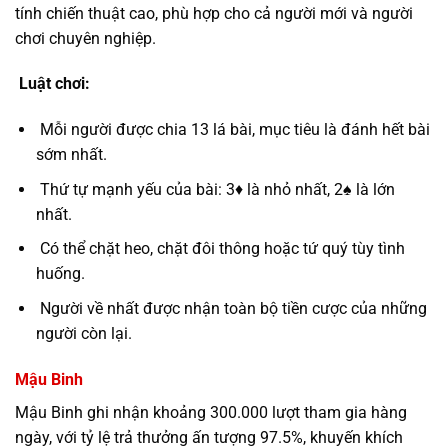
tính chiến thuật cao, phù hợp cho cả người mới và người
chơi chuyên nghiệp.
Luật chơi:
Mỗi người được chia 13 lá bài, mục tiêu là đánh hết bài
sớm nhất.
Thứ tự mạnh yếu của bài: 3♦ là nhỏ nhất, 2♠ là lớn
nhất.
Có thể chặt heo, chặt đôi thông hoặc tứ quý tùy tình
huống.
Người về nhất được nhận toàn bộ tiền cược của những
người còn lại.
Mậu Binh
Mậu Binh ghi nhận khoảng 300.000 lượt tham gia hàng
ngày, với tỷ lệ trả thưởng ấn tượng 97.5%, khuyến khích