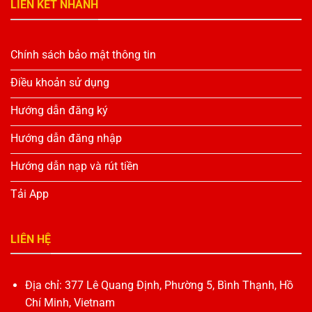
LIÊN KẾT NHANH
Chính sách bảo mật thông tin
Điều khoản sử dụng
Hướng dẫn đăng ký
Hướng dẫn đăng nhập
Hướng dẫn nạp và rút tiền
Tải App
LIÊN HỆ
Địa chỉ: 377 Lê Quang Định, Phường 5, Bình Thạnh, Hồ
Chí Minh, Vietnam