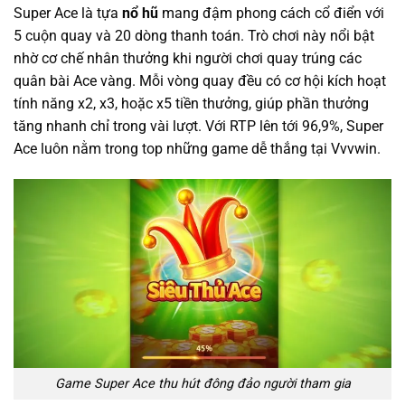
Super Ace là tựa
nổ hũ
mang đậm phong cách cổ điển với
5 cuộn quay và 20 dòng thanh toán. Trò chơi này nổi bật
nhờ cơ chế nhân thưởng khi người chơi quay trúng các
quân bài Ace vàng. Mỗi vòng quay đều có cơ hội kích hoạt
tính năng x2, x3, hoặc x5 tiền thưởng, giúp phần thưởng
tăng nhanh chỉ trong vài lượt. Với RTP lên tới 96,9%, Super
Ace luôn nằm trong top những game dễ thắng tại Vvvwin.
Game Super Ace thu hút đông đảo người tham gia