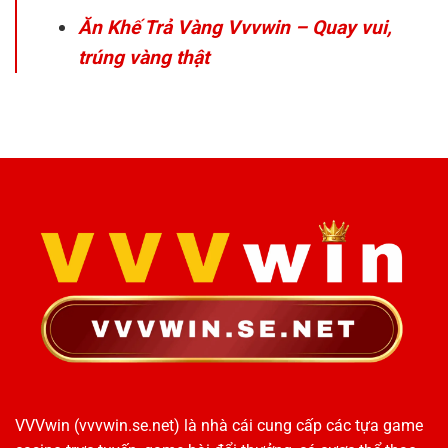
Ăn Khế Trả Vàng Vvvwin – Quay vui,
trúng vàng thật
VVVwin (vvvwin.se.net) là nhà cái cung cấp các tựa game