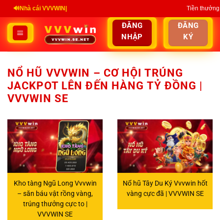
Bỏ
🔊
Nhà cái VVVWIN
|
Tiền thưởng bí 
qua
ĐĂNG
ĐĂNG
nội
NHẬP
KÝ
dung
NỔ HŨ VVVWIN – CƠ HỘI TRÚNG
JACKPOT LÊN ĐẾN HÀNG TỶ ĐỒNG |
VVVWIN SE
Kho tàng Ngũ Long Vvvwin
Nổ hũ Tây Du Ký Vvvwin hốt
– săn báu vật rồng vàng,
vàng cực đã | VVVWIN SE
trúng thưởng cực to |
VVVWIN SE