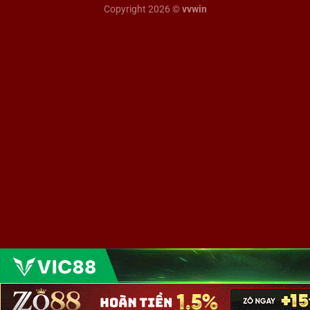
Copyright 2026 ©
vvwin