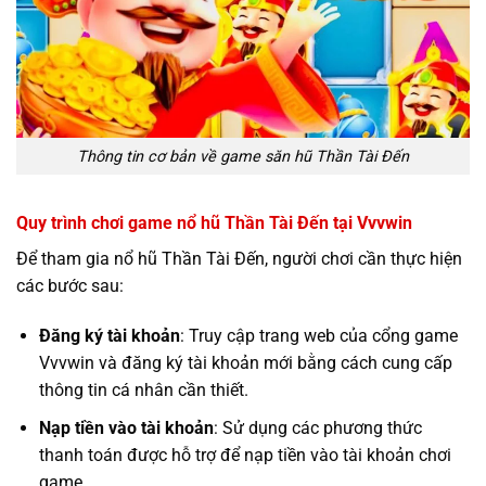
Thông tin cơ bản về game săn hũ Thần Tài Đến
Quy trình chơi game nổ hũ Thần Tài Đến tại Vvvwin
Để tham gia nổ hũ Thần Tài Đến, người chơi cần thực hiện
các bước sau:
Đăng ký tài khoản
: Truy cập trang web của cổng game
Vvvwin và đăng ký tài khoản mới bằng cách cung cấp
thông tin cá nhân cần thiết.
Nạp tiền vào tài khoản
: Sử dụng các phương thức
thanh toán được hỗ trợ để nạp tiền vào tài khoản chơi
game.