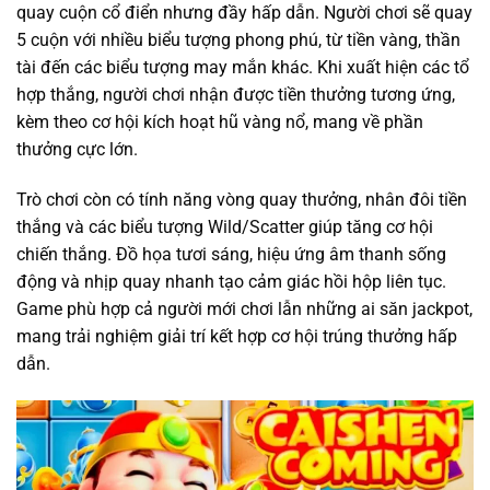
quay cuộn cổ điển nhưng đầy hấp dẫn. Người chơi sẽ quay
5 cuộn với nhiều biểu tượng phong phú, từ tiền vàng, thần
tài đến các biểu tượng may mắn khác. Khi xuất hiện các tổ
hợp thắng, người chơi nhận được tiền thưởng tương ứng,
kèm theo cơ hội kích hoạt hũ vàng nổ, mang về phần
thưởng cực lớn.
Trò chơi còn có tính năng vòng quay thưởng, nhân đôi tiền
thắng và các biểu tượng Wild/Scatter giúp tăng cơ hội
chiến thắng. Đồ họa tươi sáng, hiệu ứng âm thanh sống
động và nhịp quay nhanh tạo cảm giác hồi hộp liên tục.
Game phù hợp cả người mới chơi lẫn những ai săn jackpot,
mang trải nghiệm giải trí kết hợp cơ hội trúng thưởng hấp
dẫn.