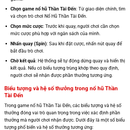
Chọn game nổ hũ Thần Tài Đến
: Từ giao diện chính, tìm
và chọn trò chơi Nổ Hũ Thần Tài Đến.
Chọn mức cược
: Trước khi quay, người chơi cần chọn
mức cược phù hợp với ngân sách của mình.
Nhấn quay (Spin)
: Sau khi đặt cược, nhấn nút quay để
bắt đầu trò chơi.
Chờ kết quả
: Hệ thống sẽ tự động dừng quay và hiển thị
kết quả. Nếu có biểu tượng trùng khớp theo quy định,
người chơi sẽ nhận được phần thưởng tương ứng.
Biểu tượng và hệ số thưởng trong nổ hũ Thần
Tài Đến
Trong game nổ hũ Thần Tài Đến, các biểu tượng và hệ số
thưởng đóng vai trò quan trọng trong việc xác định phần
thưởng mà người chơi nhận được. Dưới đây là một số biểu
tượng phổ biến và hệ số thưởng tương ứng: