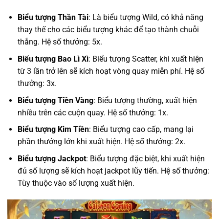
Biểu tượng Thần Tài
: Là biểu tượng Wild, có khả năng
thay thế cho các biểu tượng khác để tạo thành chuỗi
thắng. Hệ số thưởng: 5x.
Biểu tượng Bao Lì Xì
: Biểu tượng Scatter, khi xuất hiện
từ 3 lần trở lên sẽ kích hoạt vòng quay miễn phí. Hệ số
thưởng: 3x.
Biểu tượng Tiền Vàng
: Biểu tượng thường, xuất hiện
nhiều trên các cuộn quay. Hệ số thưởng: 1x.
Biểu tượng Kim Tiền
: Biểu tượng cao cấp, mang lại
phần thưởng lớn khi xuất hiện. Hệ số thưởng: 2x.
Biểu tượng Jackpot
: Biểu tượng đặc biệt, khi xuất hiện
đủ số lượng sẽ kích hoạt jackpot lũy tiến. Hệ số thưởng:
Tùy thuộc vào số lượng xuất hiện.